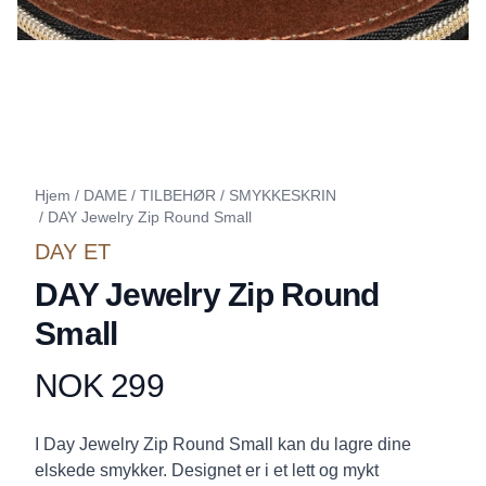
Hjem
/
DAME
/
TILBEHØR
/
SMYKKESKRIN
/
DAY Jewelry Zip Round Small
DAY ET
DAY Jewelry Zip Round
Small
NOK 299
Produktdetaljer
Description
I Day Jewelry Zip Round Small kan du lagre dine
elskede smykker. Designet er i et lett og mykt