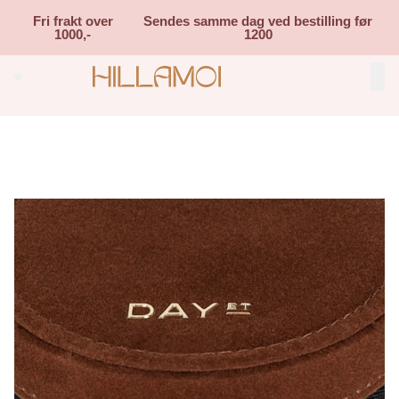
Skip to main content
Fri frakt over
Sendes samme dag ved bestilling før
1000,-
1200
Search (⌘K)