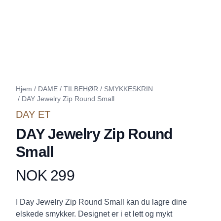
Hjem
/
DAME
/
TILBEHØR
/
SMYKKESKRIN
/
DAY Jewelry Zip Round Small
DAY ET
DAY Jewelry Zip Round
Small
NOK 299
Produktdetaljer
Description
I Day Jewelry Zip Round Small kan du lagre dine
elskede smykker. Designet er i et lett og mykt