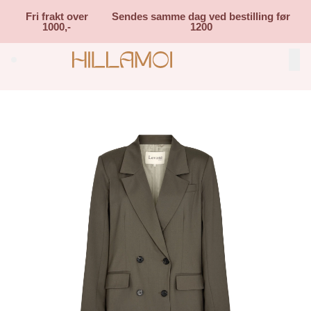
Skip to main content
Fri frakt over
Sendes samme dag ved bestilling før
1000,-
1200
Search (⌘K)