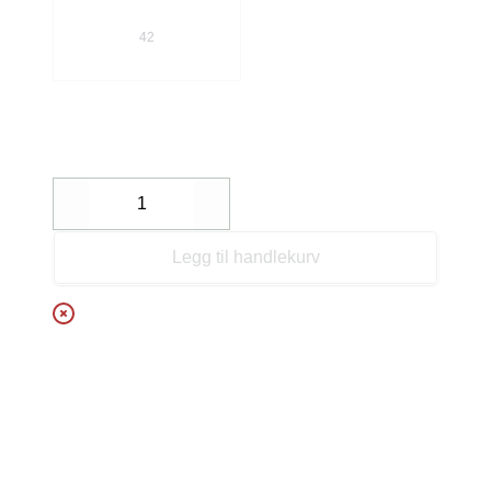
42
Decrease
Increase
Legg til handlekurv