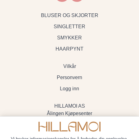
BLUSER OG SKJORTER
SINGLETTER
SMYKKER
HAARPYNT
Vilkår
Personvern
Logg inn
HILLAMOI AS
Ålingen Kjøpesenter
Myrenvegen 19, 3570 Ål
- Org.nr. 928705234
Vi bruker informasjonskapsler for å forbedre din opplevelse,