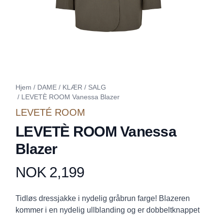
Hjem
/
DAME
/
KLÆR
/
SALG
/
LEVETÈ ROOM Vanessa Blazer
LEVETÉ ROOM
LEVETÈ ROOM Vanessa
Blazer
NOK 2,199
Produktdetaljer
Description
Tidløs dressjakke i nydelig gråbrun farge! Blazeren
kommer i en nydelig ullblanding og er dobbeltknappet