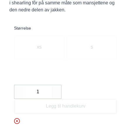
i shearling fôr på samme måte som mansjettene og
den nedre delen av jakken.
Størrelse
Velg en Størrelse
XS
S
Decrease
Increase
Legg til handlekurv