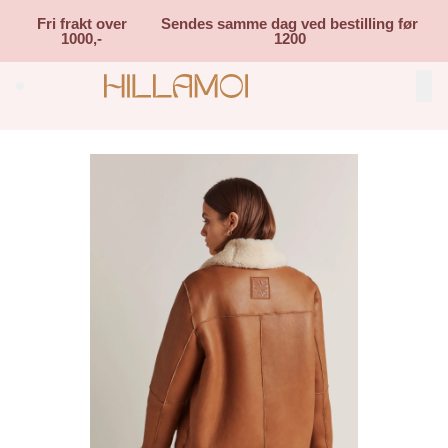
Skip to main content
Fri frakt over
Sendes samme dag ved bestilling før
1000,-
1200
Search (⌘K)