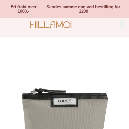
Skip to main content
Fri frakt over
Sendes samme dag ved bestilling før
1000,-
1200
Search (⌘K)