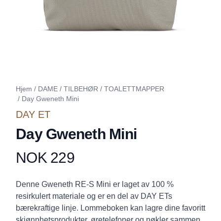
Hjem
/
DAME
/
TILBEHØR
/
TOALETTMAPPER
/
Day Gweneth Mini
DAY ET
Day Gweneth Mini
NOK 229
Produktdetaljer
Description
Denne Gweneth RE-S Mini er laget av 100 %
resirkulert materiale og er en del av DAY ETs
bærekraftige linje. Lommeboken kan lagre dine favoritt
skjønnhetsprodukter, øretelefoner og nøkler sammen.