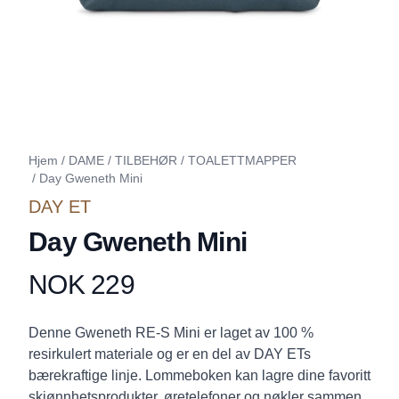
Hjem
/
DAME
/
TILBEHØR
/
TOALETTMAPPER
/
Day Gweneth Mini
DAY ET
Day Gweneth Mini
NOK 229
Produktdetaljer
Description
Denne Gweneth RE-S Mini er laget av 100 %
resirkulert materiale og er en del av DAY ETs
bærekraftige linje. Lommeboken kan lagre dine favoritt
skjønnhetsprodukter, øretelefoner og nøkler sammen.