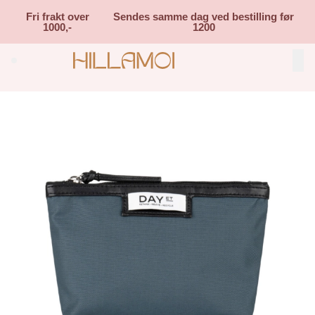
Skip to main content
Fri frakt over
Sendes samme dag ved bestilling før
1000,-
1200
Search (⌘K)