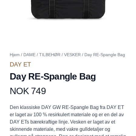
Hjem
/
DAME
/
TILBEHØR
/
VESKER
/
Day RE-Spangle Bag
DAY ET
Day RE-Spangle Bag
NOK 749
Produktdetaljer
Description
Den klassiske DAY GW RE-Spangle Bag fra DAY ET
er laget av 100 % resirkulert materiale og er en del av
DAY ETs bærekraftige linje. Vesken er laget av et
skinnende materiale, med vakre gulldetaljer og