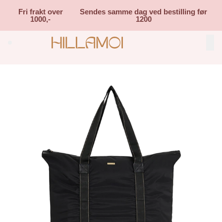
Skip to main content
Fri frakt over
Sendes samme dag ved bestilling før
1000,-
1200
Search (⌘K)