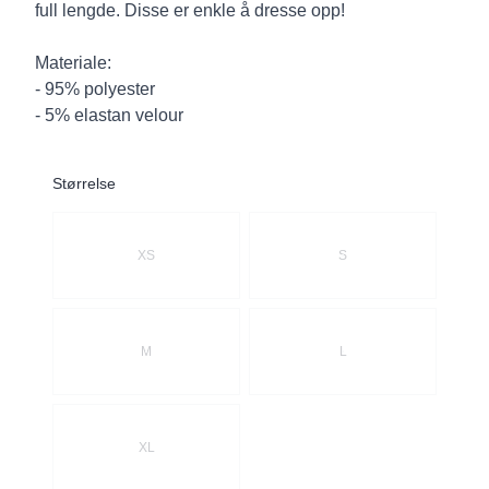
full lengde. Disse er enkle å dresse opp!
Materiale:
- 95% polyester
- 5% elastan velour
Størrelse
Velg en Størrelse
XS
S
M
L
XL