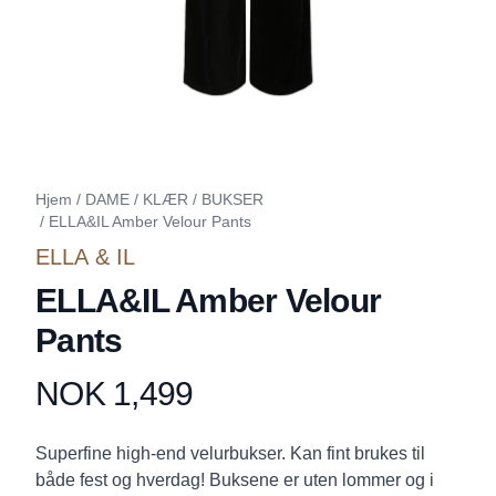
Hjem
/
DAME
/
KLÆR
/
BUKSER
/
ELLA&IL Amber Velour Pants
ELLA & IL
ELLA&IL Amber Velour
Pants
NOK 1,499
Produktdetaljer
Description
Superfine high-end velurbukser. Kan fint brukes til
både fest og hverdag! Buksene er uten lommer og i