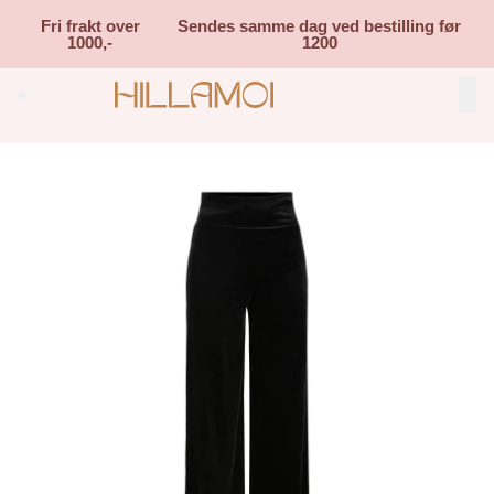
Skip to main content
Fri frakt over
Sendes samme dag ved bestilling før
1000,-
1200
Search (⌘K)