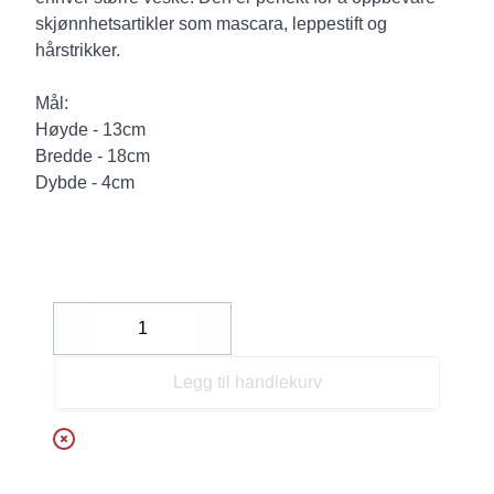
skjønnhetsartikler som mascara, leppestift og
hårstrikker.
Mål:
Høyde - 13cm
Bredde - 18cm
Dybde - 4cm
Decrease
Increase
Legg til handlekurv