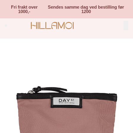
Skip to main content
Fri frakt over
Sendes samme dag ved bestilling før
1000,-
1200
Search (⌘K)