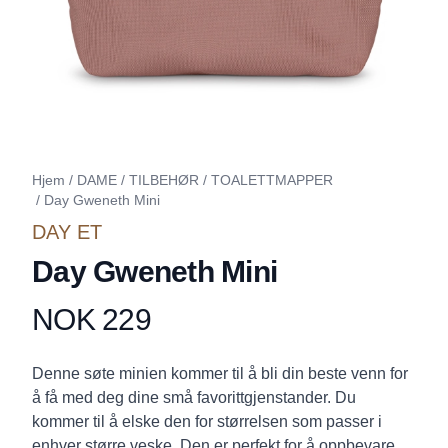
Hjem
/
DAME
/
TILBEHØR
/
TOALETTMAPPER
/
Day Gweneth Mini
DAY ET
Day Gweneth Mini
NOK 229
Produktdetaljer
Description
Denne søte minien kommer til å bli din beste venn for
å få med deg dine små favorittgjenstander. Du
kommer til å elske den for størrelsen som passer i
enhver større veske. Den er perfekt for å oppbevare