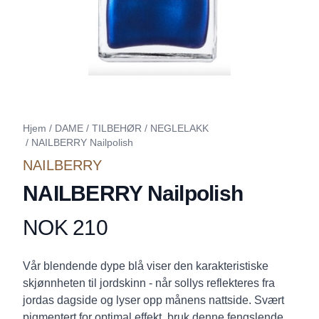
Hjem
/
DAME
/
TILBEHØR
/
NEGLELAKK
/
NAILBERRY Nailpolish
NAILBERRY
NAILBERRY Nailpolish
NOK 210
Produktdetaljer
Description
Vår blendende dype blå viser den karakteristiske
skjønnheten til jordskinn - når sollys reflekteres fra
jordas dagside og lyser opp månens nattside. Svært
pigmentert for optimal effekt, bruk denne fengslende