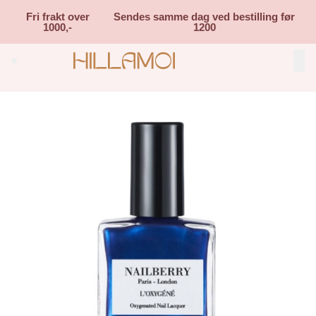
Skip to main content
Fri frakt over
Sendes samme dag ved bestilling før
1000,-
1200
Search (⌘K)