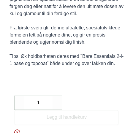
fargen dag eller natt for å levere den ultimate dosen av
kul og glamour til din ferdige stil.
Fra første sveip glir denne ultralette, spesialutviklede
formelen lett på neglene dine, og gir en presis,
blendende og ugjennomsiktig finish.
Tips: Øk holdbarheten deres med "Bare Essentials 2-i-
1 base og topcoat" både under og over lakken din.
Decrease
Increase
Legg til handlekurv