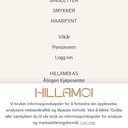
SINGLETTER
SMYKKER
HAARPYNT
Vilkår
Personvern
Logg inn
HILLAMOI AS
Ålingen Kjøpesenter
Myrenvegen 19, 3570 Ål
- Org.nr. 928705234
Vi bruker informasjonskapsler for å forbedre din opplevelse,
analysere nettstedtrafikk og tilpasse innhold. Ved å klikke 'Godta
alle' samtykker du til vår bruk av informasjonskapsler for analyse-
og markedsføringsformål.
Les mer