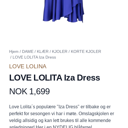
Hjem
/
DAME
/
KLÆR
/
KJOLER
/
KORTE KJOLER
/
LOVE LOLITA Iza Dress
LOVE LOLINA
LOVE LOLITA Iza Dress
NOK 1,699
Produktdetaljer
Description
Love Lolita´s populære "Iza Dress" er tilbake og er
perfekt for sesongen vi har i møte. Omslagskjolen er
veldig allsidig og kan lett brukes til alle kommende
anledninger! Her i en NYDELIG blåfarge!