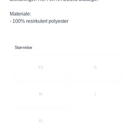
Materiale:
- 100% resirkulert polyester
Størrelse
Velg en Størrelse
XS
S
M
L
XL