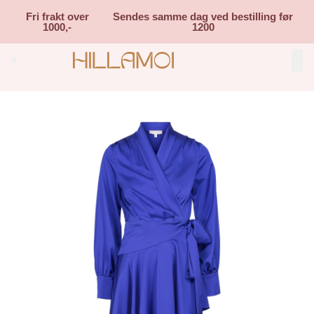
Skip to main content
Fri frakt over
Sendes samme dag ved bestilling før
1000,-
1200
Search (⌘K)