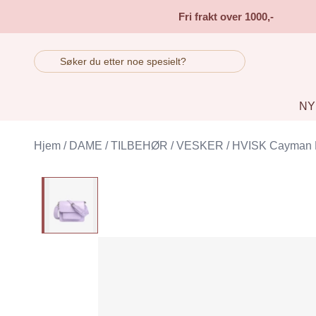
Skip to main content
Fri frakt over 1000,-
NY
Hjem
/
DAME
/
TILBEHØR
/
VESKER
/
HVISK Cayman P