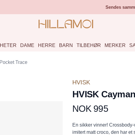
Sendes samme 
HETER
DAME
HERRE
BARN
TILBEHØR
MERKER
S
ocket Trace
HVISK
HVISK Cayman 
NOK 995
Produktdetaljer
Description
En sikker vinner! Crossbody-v
imitert matt croco, den har e