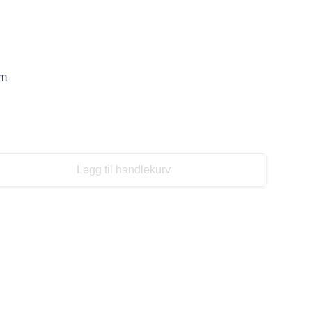
cm
Legg til handlekurv
se