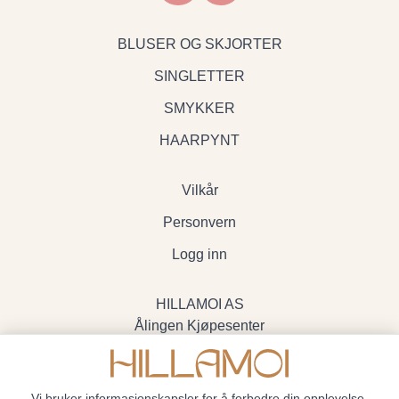
BLUSER OG SKJORTER
SINGLETTER
SMYKKER
HAARPYNT
Vilkår
Personvern
Logg inn
HILLAMOI AS
Ålingen Kjøpesenter
Myrenvegen 19, 3570 Ål
- Org.nr. 928705234
Vi bruker informasjonskapsler for å forbedre din opplevelse,