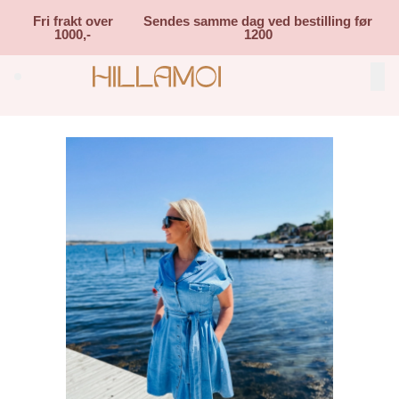
Skip to main content
Fri frakt over
Sendes samme dag ved bestilling før
1000,-
1200
Search (⌘K)