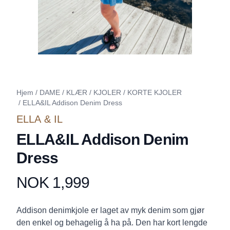
Hjem
/
DAME
/
KLÆR
/
KJOLER
/
KORTE KJOLER
/
ELLA&IL Addison Denim Dress
ELLA & IL
ELLA&IL Addison Denim
Dress
NOK 1,999
Produktdetaljer
Description
Addison denimkjole er laget av myk denim som gjør
den enkel og behagelig å ha på. Den har kort lengde