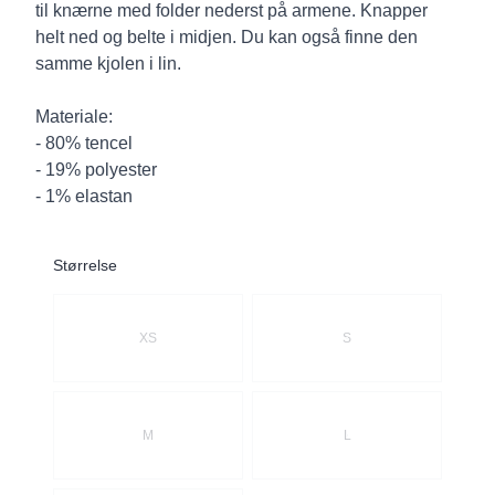
til knærne med folder nederst på armene. Knapper
helt ned og belte i midjen. Du kan også finne den
samme kjolen i lin.
Materiale:
- 80% tencel
- 19% polyester
- 1% elastan
Størrelse
Velg en Størrelse
XS
S
M
L