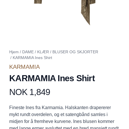
Hjem
/
DAME
/
KLÆR
/
BLUSER OG SKJORTER
/
KARMAMIA Ines Shirt
KARMAMIA
KARMAMIA Ines Shirt
NOK 1,849
Produktdetaljer
Description
Fineste Ines fra Karmamia. Halskanten drapererer
mykt rundt overdelen, og et satengbånd samles i
midjen for å fremheve kurvene. Ines blusen kommer
med lange ermer avsluttet med en bred mansjett rundt