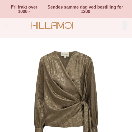
Skip to main content
Fri frakt over
Sendes samme dag ved bestilling før
1000,-
1200
Search (⌘K)