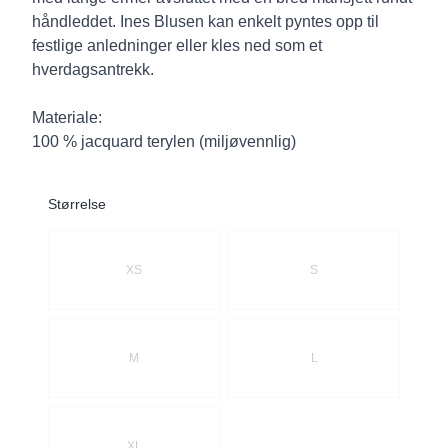
håndleddet. Ines Blusen kan enkelt pyntes opp til
festlige anledninger eller kles ned som et
hverdagsantrekk.
Materiale:
100 % jacquard terylen (miljøvennlig)
Størrelse
Velg en Størrelse
XS
S
M
L
XL