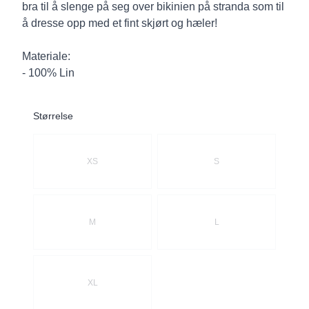
bra til å slenge på seg over bikinien på stranda som til
å dresse opp med et fint skjørt og hæler!
Materiale:
- 100% Lin
Størrelse
Velg en Størrelse
XS
S
M
L
XL