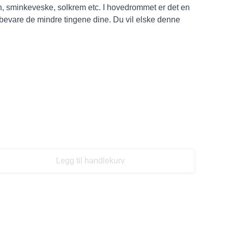
, sminkeveske, solkrem etc. I hovedrommet er det en
evare de mindre tingene dine. Du vil elske denne
!
Legg til handlekurv
se