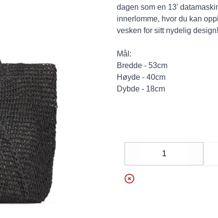
dagen som en 13' datamaskin
innerlomme, hvor du kan oppb
vesken for sitt nydelig design
Mål:
Bredde - 53cm
Høyde - 40cm
Dybde - 18cm
Decrease
Increa