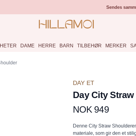
Sendes samme 
HETER
DAME
HERRE
BARN
TILBEHØR
MERKER
S
Shoulder
DAY ET
Day City Straw
NOK 949
Produktdetaljer
Description
Denne City Straw Shoulderen e
materiale, som gir den et stil