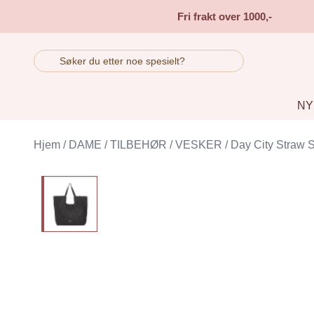
Skip to main content
Fri frakt over 1000,-
NY
Hjem
/
DAME
/
TILBEHØR
/
VESKER
/
Day City Straw 