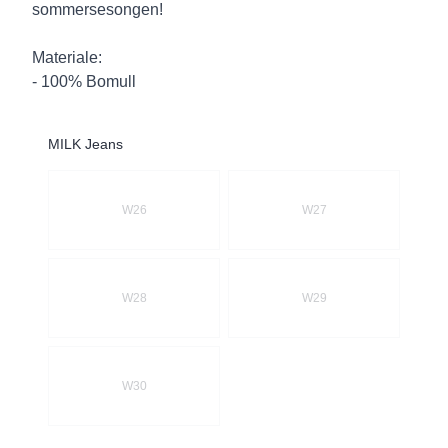
sommersesongen!
Materiale:
- 100% Bomull
MILK Jeans
Velg en MILK Jeans
W26
W27
W28
W29
W30