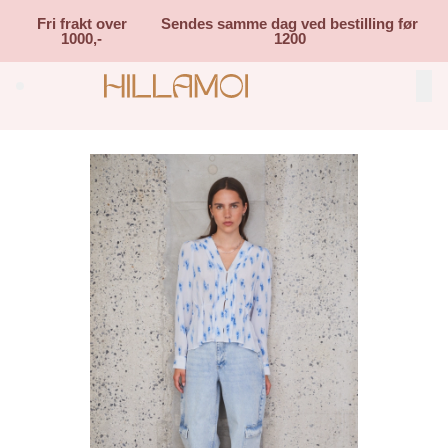
Skip to main content
Fri frakt over
Sendes samme dag ved bestilling før
1000,-
1200
Search (⌘K)