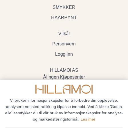
SMYKKER
HAARPYNT
Vilkår
Personvern
Logg inn
HILLAMOI AS
Ålingen Kjøpesenter
Myrenvegen 19, 3570 Ål
- Org.nr. 928705234
Vi bruker informasjonskapsler for å forbedre din opplevelse,
analysere nettstedtrafikk og tilpasse innhold. Ved å klikke 'Godta
alle' samtykker du til vår bruk av informasjonskapsler for analyse-
og markedsføringsformål.
Les mer
Hillamoi © 2026