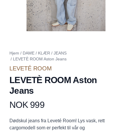
Hjem
/
DAME
/
KLÆR
/
JEANS
/
LEVETÈ ROOM Aston Jeans
LEVETÉ ROOM
LEVETÈ ROOM Aston
Jeans
NOK 999
Produktdetaljer
Description
Dødskul jeans fra Leveté Room! Lys vask, rett
cargomodell som er perfekt til vår og