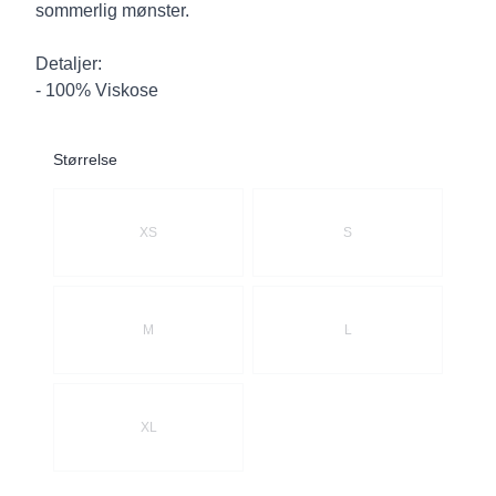
sommerlig mønster.
Detaljer:
- 100% Viskose
Størrelse
Velg en Størrelse
XS
S
M
L
XL