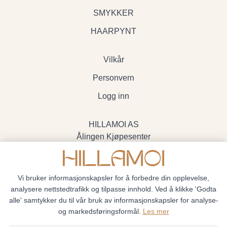
SMYKKER
HAARPYNT
Vilkår
Personvern
Logg inn
HILLAMOI AS
Ålingen Kjøpesenter
Myrenvegen 19, 3570 Ål
- Org.nr. 928705234
Vi bruker informasjonskapsler for å forbedre din opplevelse,
analysere nettstedtrafikk og tilpasse innhold. Ved å klikke 'Godta
alle' samtykker du til vår bruk av informasjonskapsler for analyse-
og markedsføringsformål.
Les mer
Hillamoi © 2026