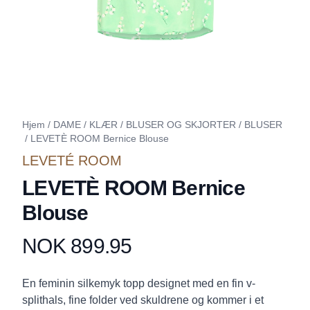
Hjem
/
DAME
/
KLÆR
/
BLUSER OG SKJORTER
/
BLUSER
/
LEVETÈ ROOM Bernice Blouse
LEVETÉ ROOM
LEVETÈ ROOM Bernice
Blouse
NOK 899.95
Produktdetaljer
Description
En feminin silkemyk topp designet med en fin v-
splithals, fine folder ved skuldrene og kommer i et