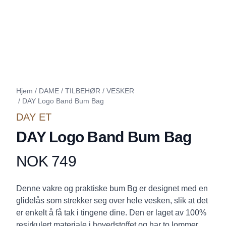
Hjem
/
DAME
/
TILBEHØR
/
VESKER
/
DAY Logo Band Bum Bag
DAY ET
DAY Logo Band Bum Bag
NOK 749
Produktdetaljer
Description
Denne vakre og praktiske bum Bg er designet med en
glidelås som strekker seg over hele vesken, slik at det
er enkelt å få tak i tingene dine. Den er laget av 100%
resirkulert materiale i hovedstoffet og har to lommer,