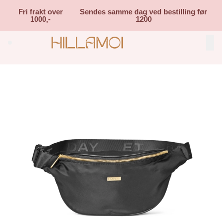
Skip to main content
Fri frakt over
Sendes samme dag ved bestilling før
1000,-
1200
Search (⌘K)