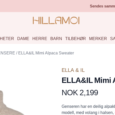
Sendes samme 
HETER
DAME
HERRE
BARN
TILBEHØR
MERKER
S
ENSERE
/
ELLA&IL Mimi Alpaca Sweater
ELLA & IL
ELLA&IL Mimi 
NOK 2,199
Produktdetaljer
Description
Genseren har en deilig alpakk
modell, med volang i halsen,