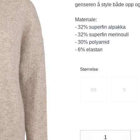
genseren å style både opp og
Materiale:
- 32% superfin alpakka
- 32% superfin merinoull
- 30% polyamid
- 6% elastan
Størrelse
Velg en Størrelse
XS
S