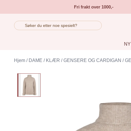
Skip to main content
Fri frakt over 1000,-
NY
Hjem
/
DAME
/
KLÆR
/
GENSERE OG CARDIGAN
/
G