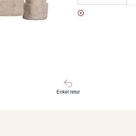
Decrease
Increa
Enkel retur