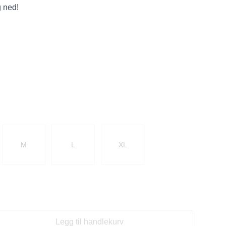
 ned!
M
L
XL
Legg til handlekurv