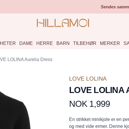
Sendes samme 
HETER
DAME
HERRE
BARN
TILBEHØR
MERKER
S
VE LOLINA Aurelia Dress
LOVE LOLINA
LOVE LOLINA A
NOK 1,999
Produktdetaljer
Description
En strikket minikjole er en per
og med vide ermer. Denne kjol