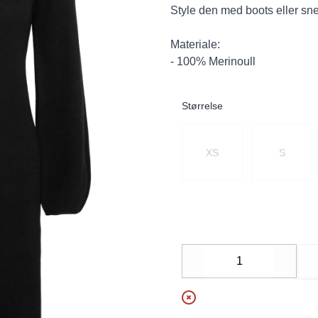
Style den med boots eller snea
Materiale:
- 100% Merinoull
Størrelse
Velg en Størrelse
XS
S
Decrease
Increa