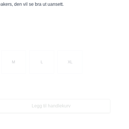
kers, den vil se bra ut uansett.
M
L
XL
Legg til handlekurv
se