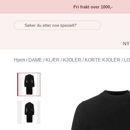
Skip to main content
Fri frakt over 1000,-
NY
Hjem
/
DAME
/
KLÆR
/
KJOLER
/
KORTE KJOLER
/
LO