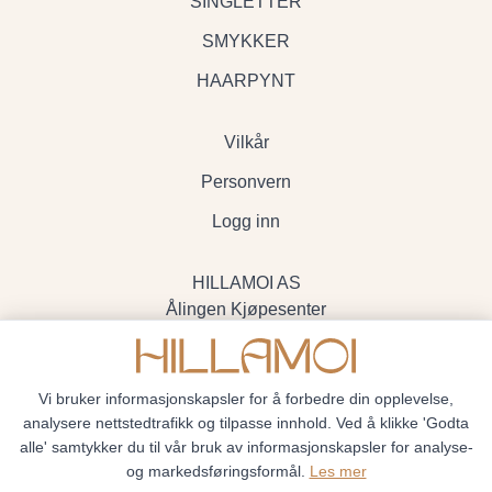
SINGLETTER
SMYKKER
HAARPYNT
Vilkår
Personvern
Logg inn
HILLAMOI AS
Ålingen Kjøpesenter
Myrenvegen 19, 3570 Ål
- Org.nr. 928705234
Vi bruker informasjonskapsler for å forbedre din opplevelse,
analysere nettstedtrafikk og tilpasse innhold. Ved å klikke 'Godta
alle' samtykker du til vår bruk av informasjonskapsler for analyse-
og markedsføringsformål.
Les mer