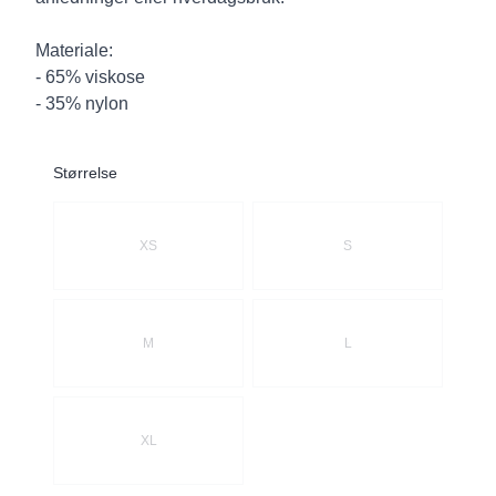
Materiale:
- 65% viskose
- 35% nylon
Størrelse
Velg en Størrelse
XS
S
M
L
XL