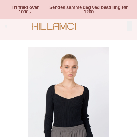
Skip to main content
Fri frakt over
Sendes samme dag ved bestilling før
1000,-
1200
Search (⌘K)