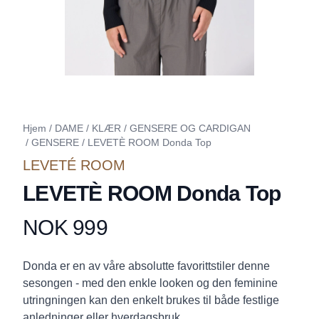
Hjem
/
DAME
/
KLÆR
/
GENSERE OG CARDIGAN
/
GENSERE
/
LEVETÈ ROOM Donda Top
LEVETÉ ROOM
LEVETÈ ROOM Donda Top
NOK 999
Produktdetaljer
Description
Donda er en av våre absolutte favorittstiler denne
sesongen - med den enkle looken og den feminine
utringningen kan den enkelt brukes til både festlige
anledninger eller hverdagsbruk.