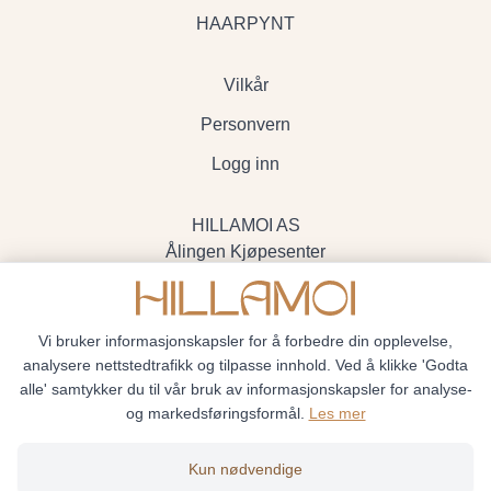
HAARPYNT
Vilkår
Personvern
Logg inn
HILLAMOI AS
Ålingen Kjøpesenter
Myrenvegen 19, 3570 Ål
- Org.nr. 928705234
Vi bruker informasjonskapsler for å forbedre din opplevelse,
analysere nettstedtrafikk og tilpasse innhold. Ved å klikke 'Godta
alle' samtykker du til vår bruk av informasjonskapsler for analyse-
og markedsføringsformål.
Les mer
Hillamoi © 2026
Kun nødvendige