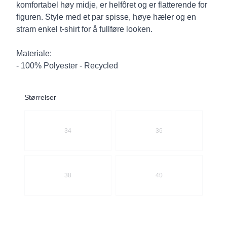
komfortabel høy midje, er helfôret og er flatterende for
figuren. Style med et par spisse, høye hæler og en
stram enkel t-shirt for å fullføre looken.
Materiale:
- 100% Polyester - Recycled
Størrelser
Velg en Størrelser
34
36
38
40