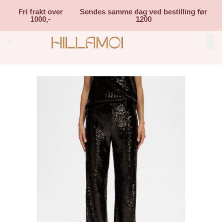
Skip to main content
Fri frakt over
Sendes samme dag ved bestilling før
1000,-
1200
Search (⌘K)