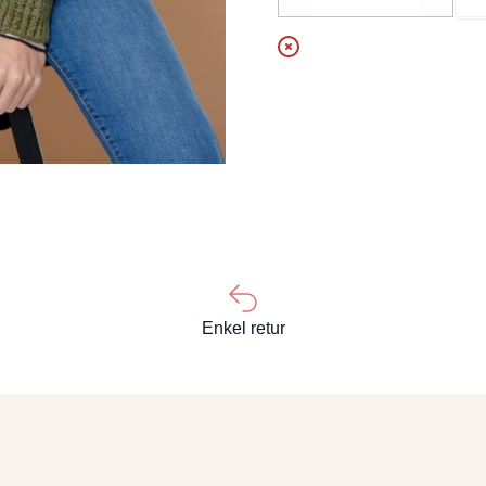
Decrease
Increa
Enkel retur