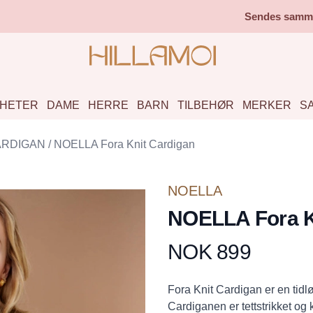
Sendes samme 
HETER
DAME
HERRE
BARN
TILBEHØR
MERKER
S
ARDIGAN
/
NOELLA Fora Knit Cardigan
NOELLA
NOELLA Fora K
NOK 899
Produktdetaljer
Description
Fora Knit Cardigan er en tid
Cardiganen er tettstrikket og