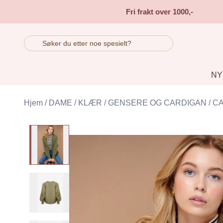
Skip to main content
Fri frakt over 1000,-
NY
Hjem
/
DAME
/
KLÆR
/
GENSERE OG CARDIGAN
/
C