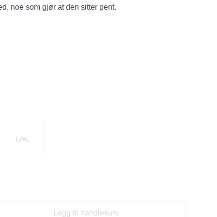
d, noe som gjør at den sitter pent.
L/XL
Legg til handlekurv