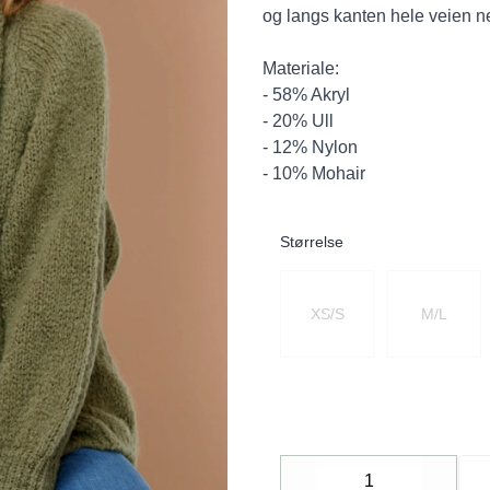
og langs kanten hele veien ne
Materiale:
- 58% Akryl
- 20% Ull
- 12% Nylon
- 10% Mohair
Størrelse
Velg en Størrelse
XS/S
M/L