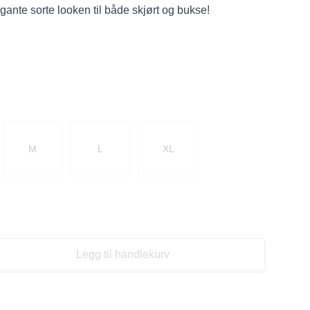
ante sorte looken til både skjørt og bukse!
M
L
XL
Legg til handlekurv
se