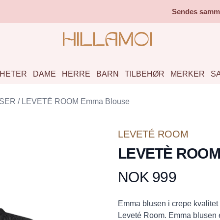
Sendes samme 
HETER
DAME
HERRE
BARN
TILBEHØR
MERKER
S
SER
/
LEVETÈ ROOM Emma Blouse
LEVETÉ ROOM
LEVETÈ ROOM
NOK 999
Produktdetaljer
Description
Emma blusen i crepe kvalitet me
Leveté Room. Emma blusen er e