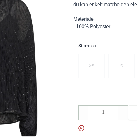
du kan enkelt matche den eleg
Materiale:
- 100% Polyester
Størrelse
Velg en Størrelse
XS
S
Decrease
Increa