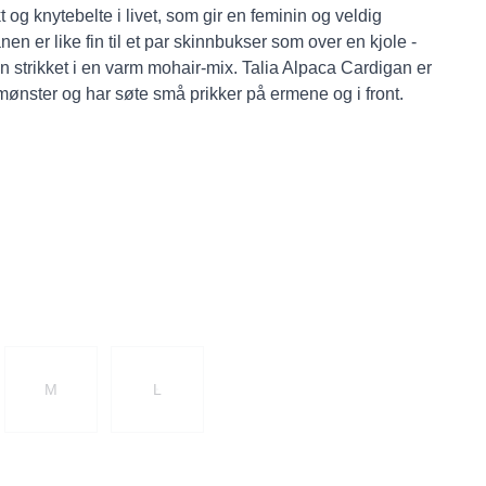
og knytebelte i livet, som gir en feminin og veldig
en er like fin til et par skinnbukser som over en kjole -
an strikket i en varm mohair-mix. Talia Alpaca Cardigan er
t mønster og har søte små prikker på ermene og i front.
M
L