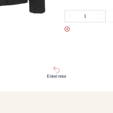
Decrease
Increa
Enkel retur