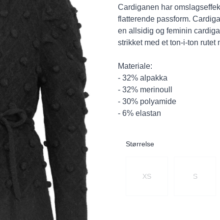
Cardiganen har omslagseffekt 
flatterende passform. Cardigan
en allsidig og feminin cardig
strikket med et ton-i-ton rute
Materiale:
- 32% alpakka
- 32% merinoull
- 30% polyamide
- 6% elastan
Størrelse
Velg en Størrelse
XS
S