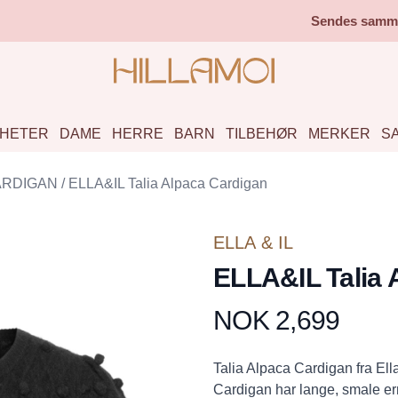
Sendes samme 
HETER
DAME
HERRE
BARN
TILBEHØR
MERKER
S
ARDIGAN
/
ELLA&IL Talia Alpaca Cardigan
ELLA & IL
ELLA&IL Talia 
NOK 2,699
Produktdetaljer
Description
Talia Alpaca Cardigan fra Ella
Cardigan har lange, smale er