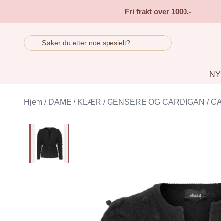
Skip to main content
Fri frakt over 1000,-
NY
Hjem
/
DAME
/
KLÆR
/
GENSERE OG CARDIGAN
/
C