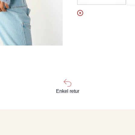
Decrease
Increa
Enkel retur