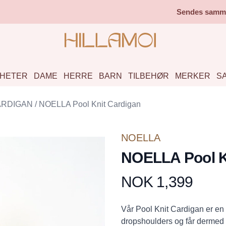
Sendes samme 
HETER
DAME
HERRE
BARN
TILBEHØR
MERKER
S
ARDIGAN
/
NOELLA Pool Knit Cardigan
NOELLA
NOELLA Pool K
NOK 1,399
Produktdetaljer
Description
Vår Pool Knit Cardigan er en 
dropshoulders og får dermed 