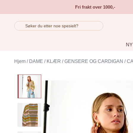
Skip to main content
Fri frakt over 1000,-
NY
Hjem
/
DAME
/
KLÆR
/
GENSERE OG CARDIGAN
/
C