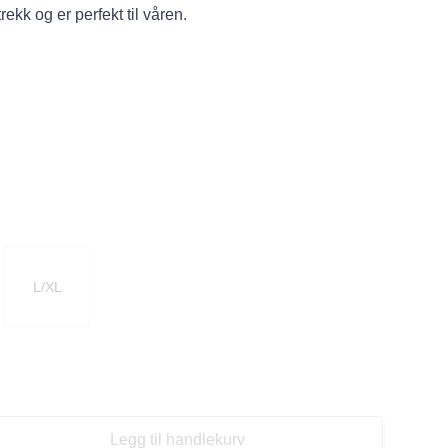
ekk og er perfekt til våren.
L/XL
Legg til handlekurv