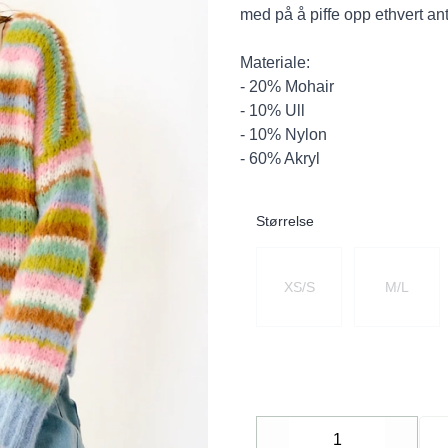
med på å piffe opp ethvert antr
Materiale:
- 20% Mohair
- 10% Ull
- 10% Nylon
- 60% Akryl
Størrelse
Velg en Størrelse
XS/S
M/L