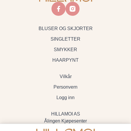
facebook
instagram
BLUSER OG SKJORTER
SINGLETTER
SMYKKER
HAARPYNT
Vilkår
Personvern
Logg inn
HILLAMOI AS
Ålingen Kjøpesenter
Myrenvegen 19, 3570 Ål