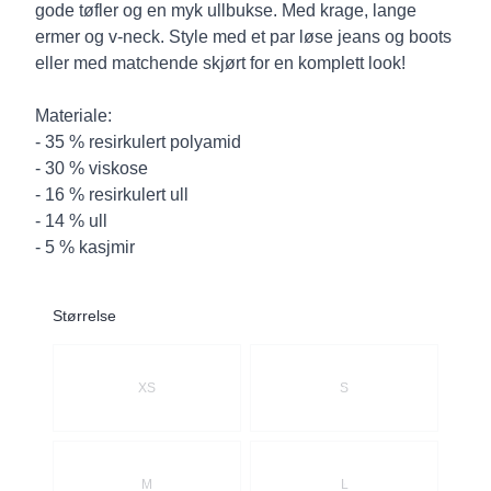
gode tøfler og en myk ullbukse. Med krage, lange
ermer og v-neck. Style med et par løse jeans og boots
eller med matchende skjørt for en komplett look!
Materiale:
- 35 % resirkulert polyamid
- 30 % viskose
- 16 % resirkulert ull
- 14 % ull
- 5 % kasjmir
Størrelse
Velg en Størrelse
XS
S
M
L