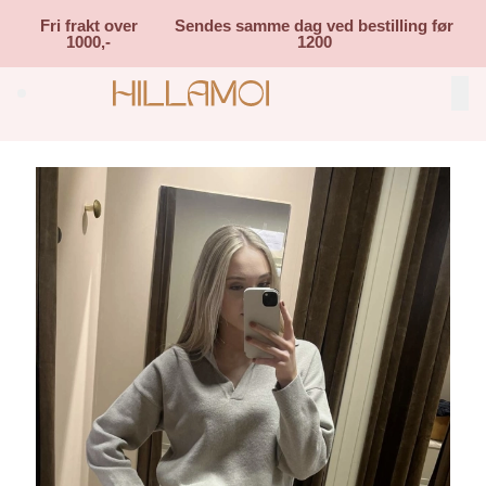
Skip to main content
Fri frakt over
Sendes samme dag ved bestilling før
1000,-
1200
Search (⌘K)