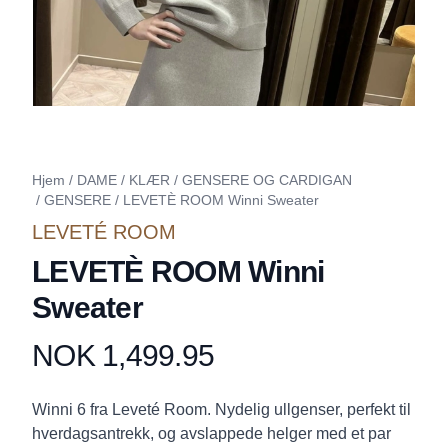
Hjem
/
DAME
/
KLÆR
/
GENSERE OG CARDIGAN
/
GENSERE
/
LEVETÈ ROOM Winni Sweater
LEVETÉ ROOM
LEVETÈ ROOM Winni
Sweater
NOK 1,499.95
Produktdetaljer
Description
Winni 6 fra Leveté Room. Nydelig ullgenser, perfekt til
hverdagsantrekk, og avslappede helger med et par