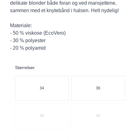
delikate blonder både foran og ved mansjettene,
sammen med et knytebånd i halsen. Helt nydelig!
Materiale:
- 50 % viskose (EcoVero)
- 30 % polyester
- 20 % polyamid
Størrelser
Velg en Størrelser
34
36
38
40