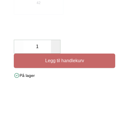
42
Decrease
Increase
Legg til handlekurv
På lager