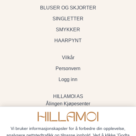
BLUSER OG SKJORTER
SINGLETTER
SMYKKER
HAARPYNT
Vilkår
Personvern
Logg inn
HILLAMOI AS
Ålingen Kjøpesenter
Myrenvegen 19, 3570 Ål
- Org.nr. 928705234
Vi bruker informasjonskapsler for å forbedre din opplevelse,
analysere nettstedtrafikk og tilpasse innhold. Ved å klikke 'Godta