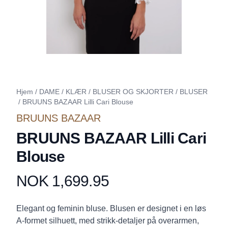
Hjem
/
DAME
/
KLÆR
/
BLUSER OG SKJORTER
/
BLUSER
/
BRUUNS BAZAAR Lilli Cari Blouse
BRUUNS BAZAAR
BRUUNS BAZAAR Lilli Cari
Blouse
NOK 1,699.95
Produktdetaljer
Description
Elegant og feminin bluse. Blusen er designet i en løs
A-formet silhuett, med strikk-detaljer på overarmen,