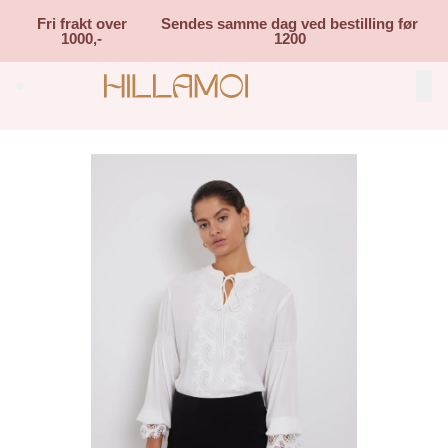
Skip to main content
Fri frakt over
Sendes samme dag ved bestilling før
1000,-
1200
Search (⌘K)