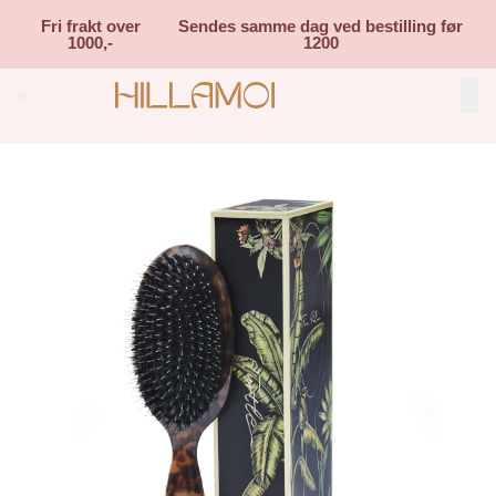
Skip to main content
Fri frakt over
Sendes samme dag ved bestilling før
1000,-
1200
Search (⌘K)