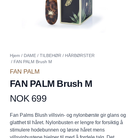
Hjem
/
DAME
/
TILBEHØR
/
HÅRBØRSTER
/
FAN PALM Brush M
FAN PALM
FAN PALM Brush M
NOK 699
Produktdetaljer
Description
Fan Palms Blush villsvin- og nylonbørste gir glans og
glatthet til håret. Nylonbusten er lengre for forsiktig å
stimulere hodebunnen og løsne håret mens
villsvinbustene hjelper til med å fordele talg. Det