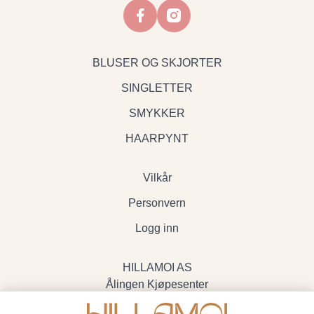
facebook
instagram
BLUSER OG SKJORTER
SINGLETTER
SMYKKER
HAARPYNT
Vilkår
Personvern
Logg inn
HILLAMOI AS
Ålingen Kjøpesenter
Myrenvegen 19, 3570 Ål