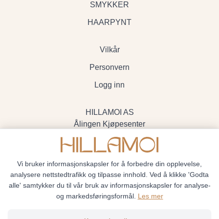
SMYKKER
HAARPYNT
Vilkår
Personvern
Logg inn
HILLAMOI AS
Ålingen Kjøpesenter
Myrenvegen 19, 3570 Ål
- Org.nr. 928705234
Vi bruker informasjonskapsler for å forbedre din opplevelse,
analysere nettstedtrafikk og tilpasse innhold. Ved å klikke 'Godta
alle' samtykker du til vår bruk av informasjonskapsler for analyse-
og markedsføringsformål.
Les mer
Hillamoi © 2026