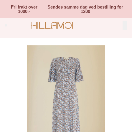
Skip to main content
Fri frakt over
Sendes samme dag ved bestilling før
1000,-
1200
Search (⌘K)