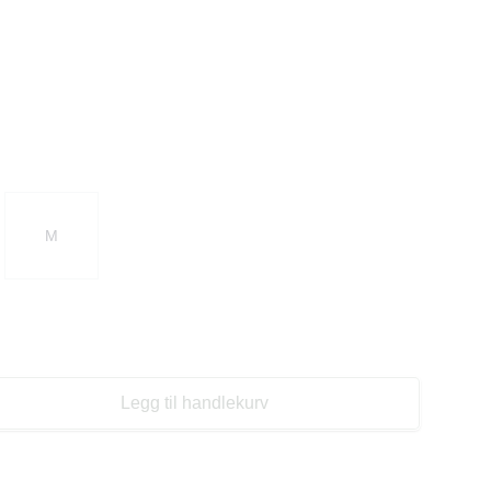
M
Legg til handlekurv
se