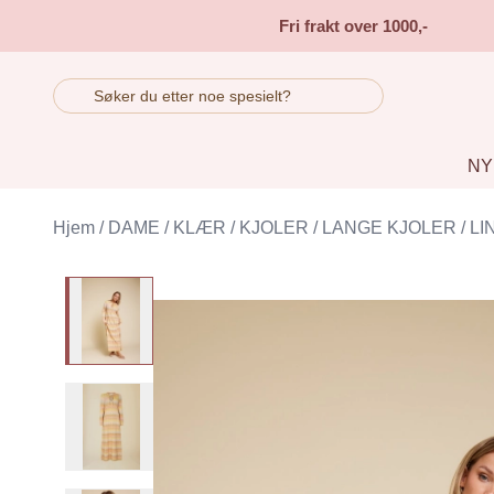
Skip to main content
Fri frakt over 1000,-
NY
Hjem
/
DAME
/
KLÆR
/
KJOLER
/
LANGE KJOLER
/
LI