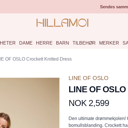
Sendes samme 
HETER
DAME
HERRE
BARN
TILBEHØR
MERKER
S
NE OF OSLO Crockett Knitted Dress
LINE OF OSLO
LINE OF OSLO C
NOK 2,599
Produktdetaljer
Description
Den ultimate drømmekjolen! Cr
bomullsblanding. Crockett har