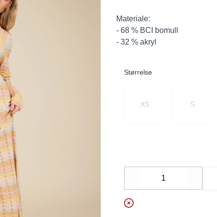
Materiale:
- 68 % BCI bomull
- 32 % akryl
Størrelse
Velg en Størrelse
XS
S
Decrease
Increa