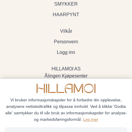
SMYKKER
HAARPYNT
Vilkår
Personvern
Logg inn
HILLAMOI AS
Ålingen Kjøpesenter
Myrenvegen 19, 3570 Ål
- Org.nr. 928705234
Vi bruker informasjonskapsler for å forbedre din opplevelse,
analysere nettstedtrafikk og tilpasse innhold. Ved å klikke 'Godta
alle' samtykker du til vår bruk av informasjonskapsler for analyse-
og markedsføringsformål.
Les mer
Hillamoi © 2026