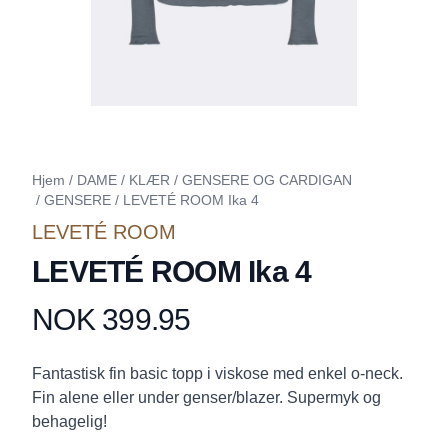
Hjem
/
DAME
/
KLÆR
/
GENSERE OG CARDIGAN
/
GENSERE
/
LEVETÉ ROOM Ika 4
LEVETÉ ROOM
LEVETÉ ROOM Ika 4
NOK 399.95
Produktdetaljer
Description
Fantastisk fin basic topp i viskose med enkel o-neck.
Fin alene eller under genser/blazer. Supermyk og
behagelig!