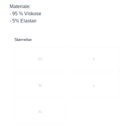
Materiale:
- 95 % Viskose
- 5% Elastan
Størrelse
Velg en Størrelse
XS
S
M
L
XL