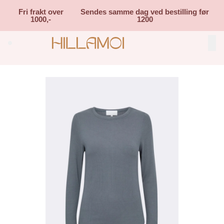
Skip to main content
Fri frakt over
Sendes samme dag ved bestilling før
1000,-
1200
Search (⌘K)