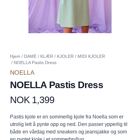
Hjem
/
DAME
/
KLÆR
/
KJOLER
/
MIDI KJOLER
/
NOELLA Pastis Dress
NOELLA
NOELLA Pastis Dress
NOK 1,399
Produktdetaljer
Description
Pastis kjole er en sommerlig kjole fra Noella som er
utrolig lett å pynte opp og ned. Den passer ypperlig til
både en vårdag med sneakers og jeansjakke og som
en pyntet kjole i et sommerbryllup.