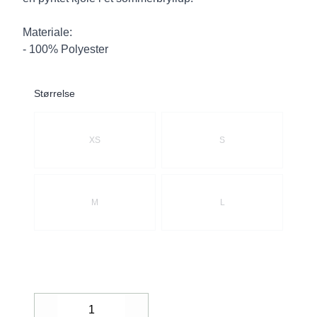
Materiale:
- 100% Polyester
Størrelse
Velg en Størrelse
XS
S
M
L