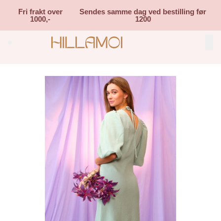
Skip to main content
Fri frakt over
Sendes samme dag ved bestilling før
1000,-
1200
Search (⌘K)