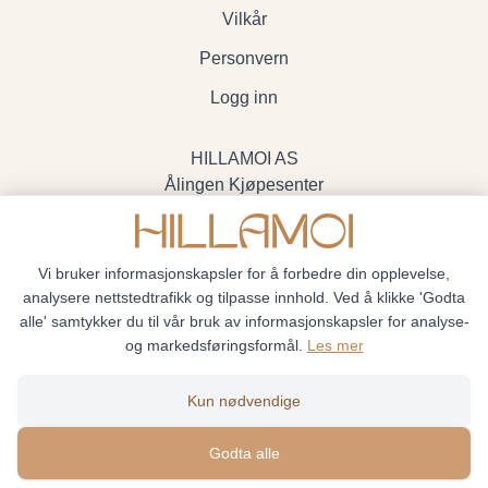
Vilkår
Personvern
Logg inn
HILLAMOI AS
Ålingen Kjøpesenter
Myrenvegen 19, 3570 Ål
- Org.nr. 928705234
Vi bruker informasjonskapsler for å forbedre din opplevelse,
analysere nettstedtrafikk og tilpasse innhold. Ved å klikke 'Godta
alle' samtykker du til vår bruk av informasjonskapsler for analyse-
og markedsføringsformål.
Les mer
Hillamoi © 2026
Kun nødvendige
Siden driftes av
Shoplabs
Godta alle