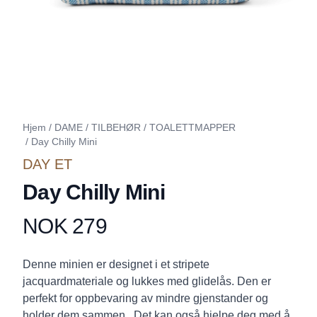
Hjem
/
DAME
/
TILBEHØR
/
TOALETTMAPPER
/
Day Chilly Mini
DAY ET
Day Chilly Mini
NOK 279
Produktdetaljer
Description
Denne minien er designet i et stripete
jacquardmateriale og lukkes med glidelås. Den er
perfekt for oppbevaring av mindre gjenstander og
holder dem sammen.. Det kan også hjelpe deg med å