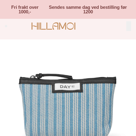
Skip to main content
Fri frakt over
Sendes samme dag ved bestilling før
1000,-
1200
Search (⌘K)