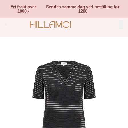
Skip to main content
Fri frakt over
Sendes samme dag ved bestilling før
1000,-
1200
Search (⌘K)