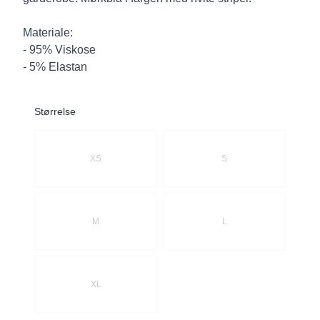
Materiale:
- 95% Viskose
- 5% Elastan
Størrelse
Velg en Størrelse
XS
S
M
L
XL