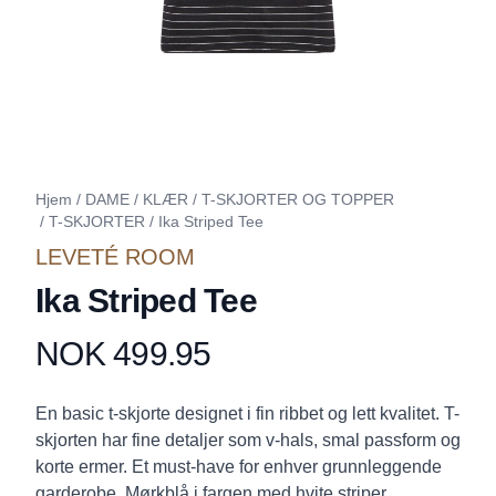
Hjem
/
DAME
/
KLÆR
/
T-SKJORTER OG TOPPER
/
T-SKJORTER
/
Ika Striped Tee
LEVETÉ ROOM
Ika Striped Tee
NOK 499.95
Produktdetaljer
Description
En basic t-skjorte designet i fin ribbet og lett kvalitet. T-
skjorten har fine detaljer som v-hals, smal passform og
korte ermer. Et must-have for enhver grunnleggende
garderobe. Mørkblå i fargen med hvite striper.