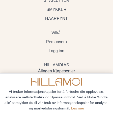
SINGLETTER
SMYKKER
HAARPYNT
Vilkår
Personvern
Logg inn
HILLAMOI AS
Ålingen Kjøpesenter
Myrenvegen 19, 3570 Ål
- Org.nr. 928705234
Vi bruker informasjonskapsler for å forbedre din opplevelse,
analysere nettstedtrafikk og tilpasse innhold. Ved å klikke 'Godta
alle' samtykker du til vår bruk av informasjonskapsler for analyse-
og markedsføringsformål.
Les mer