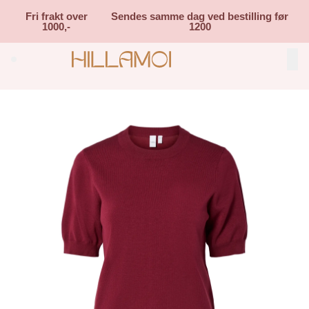
Skip to main content
Fri frakt over
Sendes samme dag ved bestilling før
1000,-
1200
Search (⌘K)