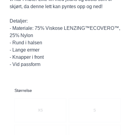
skjørt, da denne lett kan pyntes opp og ned!
Detaljer:
- Materiale: 75% Viskose LENZING™ECOVERO™,
25% Nylon
- Rund i halsen
- Lange ermer
- Knapper i front
- Vid passform
Størrelse
Velg en Størrelse
XS
S