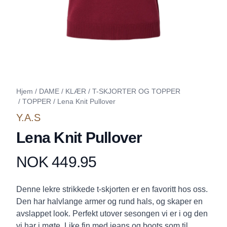
Hjem
/
DAME
/
KLÆR
/
T-SKJORTER OG TOPPER
/
TOPPER
/
Lena Knit Pullover
Y.A.S
Lena Knit Pullover
NOK 449.95
Produktdetaljer
Description
Denne lekre strikkede t-skjorten er en favoritt hos oss.
Den har halvlange armer og rund hals, og skaper en
avslappet look. Perfekt utover sesongen vi er i og den
vi har i møte. Like fin med jeans og boots som til