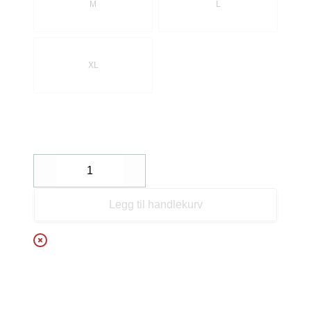
M
L
XL
Decrease
Increase
Legg til handlekurv