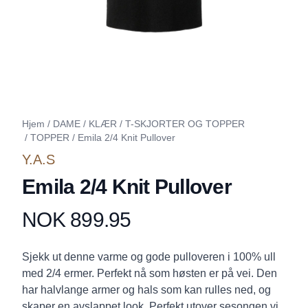
Hjem
/
DAME
/
KLÆR
/
T-SKJORTER OG TOPPER
/
TOPPER
/
Emila 2/4 Knit Pullover
Y.A.S
Emila 2/4 Knit Pullover
NOK 899.95
Produktdetaljer
Description
Sjekk ut denne varme og gode pulloveren i 100% ull
med 2/4 ermer. Perfekt nå som høsten er på vei. Den
har halvlange armer og hals som kan rulles ned, og
skaper en avslappet look. Perfekt utover sesongen vi