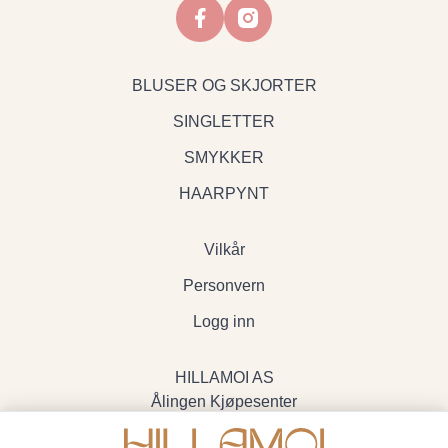
facebook
instagram
BLUSER OG SKJORTER
SINGLETTER
SMYKKER
HAARPYNT
Vilkår
Personvern
Logg inn
HILLAMOI AS
Ålingen Kjøpesenter
Myrenvegen 19, 3570 Ål