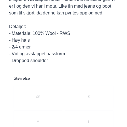
er i og den vi har i møte. Like fin med jeans og boot
som til skjørt, da denne kan pyntes opp og ned.
Detaljer:
- Materiale: 100% Wool - RWS
- Høy hals
- 2/4 ermer
- Vid og avslappet passform
- Dropped shoulder
Størrelse
Velg en Størrelse
XS
S
M
L