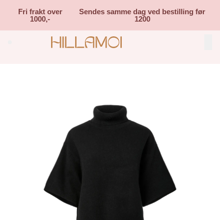
Skip to main content
Fri frakt over
Sendes samme dag ved bestilling før
1000,-
1200
Search (⌘K)