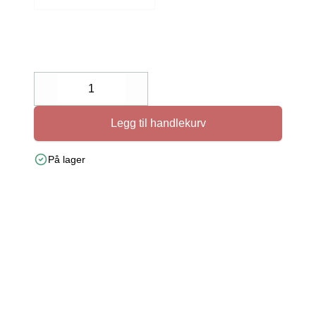
Decrease
Increase
Legg til handlekurv
På lager