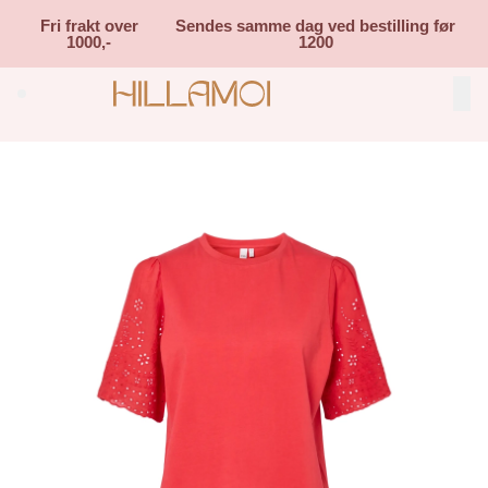
Skip to main content
Fri frakt over
Sendes samme dag ved bestilling før
1000,-
1200
Search (⌘K)