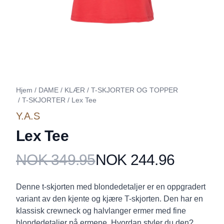
Hjem
/
DAME
/
KLÆR
/
T-SKJORTER OG TOPPER
/
T-SKJORTER
/
Lex Tee
Y.A.S
Lex Tee
NOK 349.95
NOK 244.96
Produktdetaljer
Description
Denne t-skjorten med blondedetaljer er en oppgradert
variant av den kjente og kjære T-skjorten. Den har en
klassisk crewneck og halvlanger ermer med fine
blondedetaljer på ermene. Hvordan styler du den?