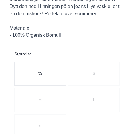
Dytt den ned i linningen på en jeans i lys vask eller til
en denimshorts! Perfekt utover sommeren!
Materiale:
- 100% Organisk Bomull
Størrelse
Velg en Størrelse
XS
S
M
L
XL