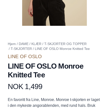
Hjem
/
DAME
/
KLÆR
/
T-SKJORTER OG TOPPER
/
T-SKJORTER
/
LINE OF OSLO Monroe Knitted Tee
LINE OF OSLO
LINE OF OSLO Monroe
Knitted Tee
NOK 1,499
Produktdetaljer
Description
En favoritt fra Line, Monroe. Monroe t-skjorten er laget
i den mykeste angorablenden, med rund hals. Bruk