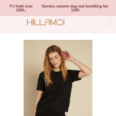
Skip to main content
Fri frakt over
Sendes samme dag ved bestilling før
1000,-
1200
Search (⌘K)