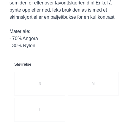
som den er eller over favorittskjorten din! Enkel å
pynte opp eller ned, feks bruk den as is med et
skinnskjørt eller en paljettbukse for en kul kontrast.
Materiale:
- 70% Angora
- 30% Nylon
Størrelse
Velg en Størrelse
S
M
L